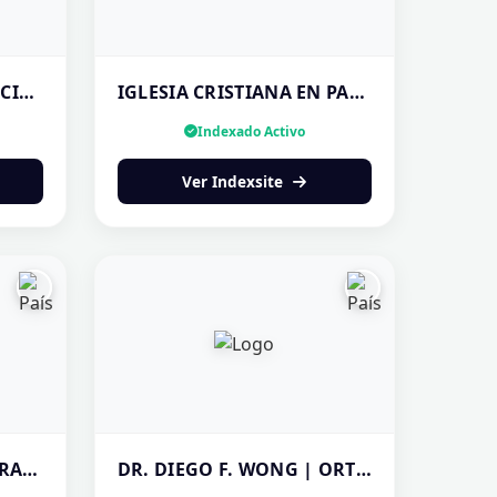
REMODELACIÓN DE PISCINAS EN PANAMÁ | REPARACIÓN — ¡COTIZA TU PROYECTO!
IGLESIA CRISTIANA EN PANAMA | LA GRAN COSECHA
Indexado Activo
Ver Indexsite
CLINICA DENTAL 24 HORAS PANAMÁ
DR. DIEGO F. WONG | ORTODONCISTA EN PANAMÁ