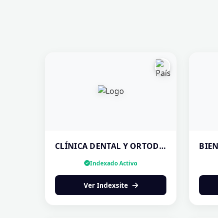
CLÍNICA DENTAL Y ORTODONCIA EN LA CHORRERA | ODONTOLOGÍA — ¡AGENDA!
Indexado Activo
Ver Indexsite