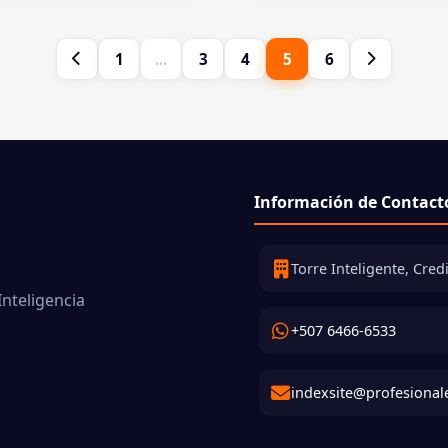
1
...
3
4
5
6
Información de Contact
Torre Inteligente, Cre
Inteligencia
+507 6466-6533
indexsite@profesional