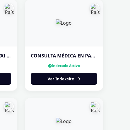
DR. FELIPE E. MAGH KWAI BEN ESPECIALISTA EN PERIODONCIA
CONSULTA MÉDICA EN PANAMÁ | ATENCIÓN PROFESIONAL — ¡AGENDA TU CITA!
Indexado Activo
Ver Indexsite