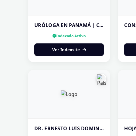
URÓLOGA EN PANAMÁ | CONSULTA Y SALUD ESPECIALIZADA — ¡AGENDA TU CITA!
Indexado Activo
Ver Indexsite
DR. ERNESTO LUIS DOMINGUEZ GINECÓLOGO ONCÓLOGO PANAMÁ