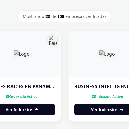
Mostrando
20
de
108
empresas verificadas
BIENES RAÍCES EN PANAMÁ | COMPRA, VENTA Y ALQUILER — ¡CONTÁCTANOS!
Indexado Activo
Indexado Activo
Ver Indexsite
Ver Indexsite