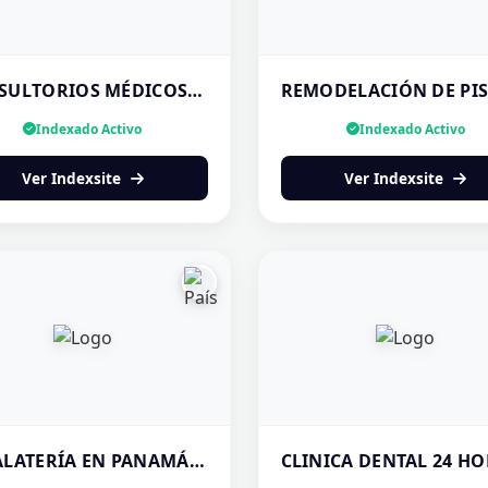
CONSULTORIOS MÉDICOS SAN JUDAS TADEO 2
Indexado Activo
Indexado Activo
Ver Indexsite
Ver Indexsite
HOJALATERÍA EN PANAMÁ | TRABAJOS EN ALUMINIO Y METAL — ¡COTIZA HOY!